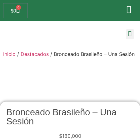
0
$
0
Búsqueda de
Inicio
/
Destacados
/ Bronceado Brasileño – Una Sesión
Bronceado Brasileño – Una
Sesión
$
180,000