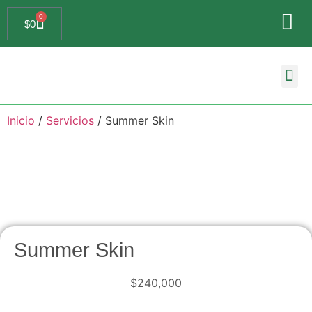
0
$
0
Búsqueda de
Inicio
/
Servicios
/ Summer Skin
Summer Skin
$
240,000