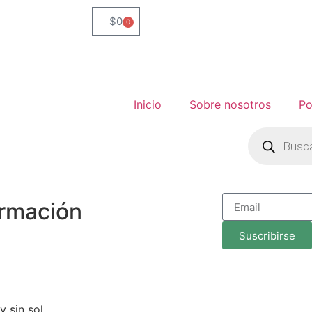
$
0
0
Inicio
Sobre nosotros
Po
ormación
Suscribirse
 sin sol