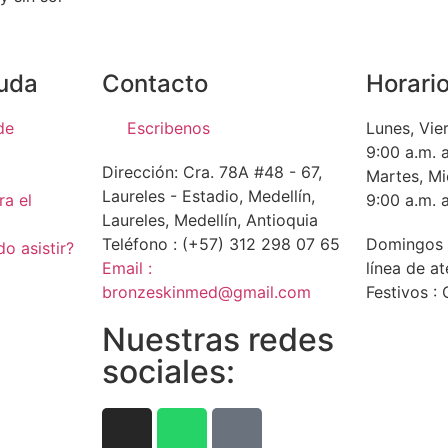
yuda
Contacto
Horari
de
Escribenos
Lunes, Vie
9:00 a.m. 
Dirección: Cra. 78A #48 - 67,
Martes, Mi
Laureles - Estadio, Medellín,
a el
9:00 a.m. 
Laureles, Medellín, Antioquia
Teléfono : (+57) 312 298 07 65
Domingos :
o asistir?
Email :
línea de at
bronzeskinmed@gmail.com
Festivos :
Nuestras redes
sociales: