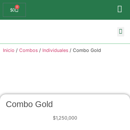
0
$
0
Búsqueda de
Inicio
/
Combos
/
Individuales
/ Combo Gold
Combo Gold
$
1,250,000